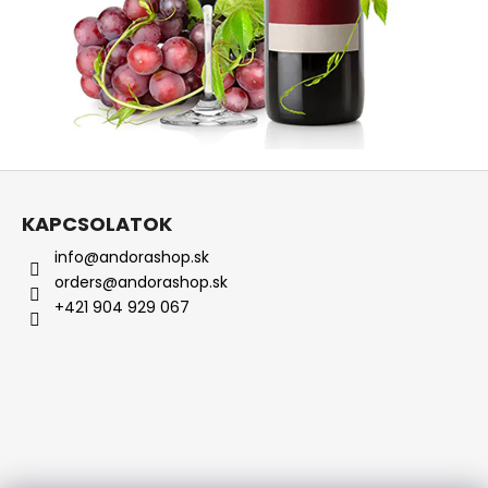
L
á
KAPCSOLATOK
b
info@andorashop.sk
l
orders@andorashop.sk
é
+421 904 929 067
c