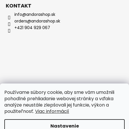
á
KONTAKT
p
info@andorashop.sk
ä
orders@andorashop.sk
t
+421 904 929 067
i
e
Info
Používame súbory cookie, aby sme vám umožnili
pohodlné prehliadanie webovej stránky a vďaka
Doprava a platba
analýze neustále zlepšovali jej funkcie, výkon a
Obchodné podmienky
použiteľnosť.
Viac informácií
Podmienky ochrany osobných údajov
Nastavenie