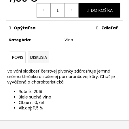
č
Jednotková
a
DO KOŠÍKA
cena:
m
e
Opýtať sa
Zdieľať
MUŠKÁT
Kategória
:
Vína
MORAVSKÝ
7,50
€
POPIS
DISKUSIA
Vo vôni sladkosť čerstvej pivonky zdôrazňuje jemná
aróma klinčeka a sušenej pomarančovej kôry. Chuť je
vyvážená a charakteristická.
Ročník: 2019
Biele suché víno
Objem: 0,75l
Alk.obj: 11,5 %
Z