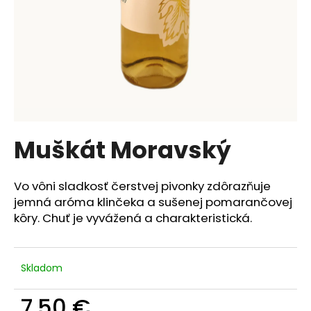
á
j
s
ť
?
Muškát Moravský
HĽADAŤ
Vo vôni sladkosť čerstvej pivonky zdôrazňuje
jemná aróma klinčeka a sušenej pomarančovej
kôry. Chuť je vyvážená a charakteristická.
O
d
p
o
Skladom
r
ú
7,50 €